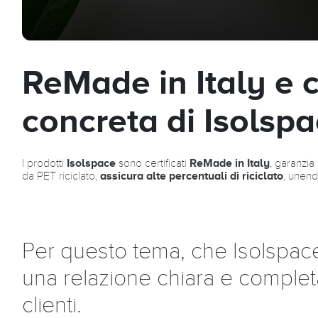
ReMade in Italy e co
concreta di Isolsp
I prodotti
Isolspace
sono certificati
ReMade in Italy
, garanzia
da PET riciclato,
assicura alte percentuali di riciclato
, unend
Per questo tema, che Isolspace 
una relazione chiara e completa
clienti.