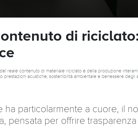
ntenuto di riciclato:
ace
 del reale contenuto di materiale riciclato e della produzione intera
o prestazioni acustiche, sostenibilità ambientale e benessere degli 
ha particolarmente a cuore, il nos
, pensata per offrire trasparenza 