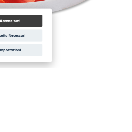
Accetta tutti
etta Necessari
Impostazioni
FLORA
SILHOUETTE
ALMA
MAREA
TRAME