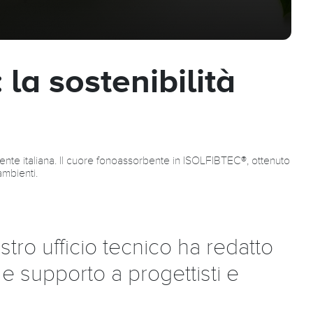
 la sostenibilità
mente italiana. Il cuore fonoassorbente in ISOLFIBTEC®, ottenuto
ambienti.
tro ufficio tecnico ha redatto
e supporto a progettisti e