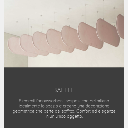
BAFFLE
Elementi fonoassorbenti sospesi che delimitano
idealmente lo spazio e creano una decorazione
geometrica che parte dal soffitto. Confort ed eleganza
in un unico oggetto.