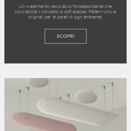
Un rivestimento decorativo fonoassorbente che
concretizza il concetto di soft spaces. Pattern unici e
originali per le pareti di ogni ambiente.
SCOPRI