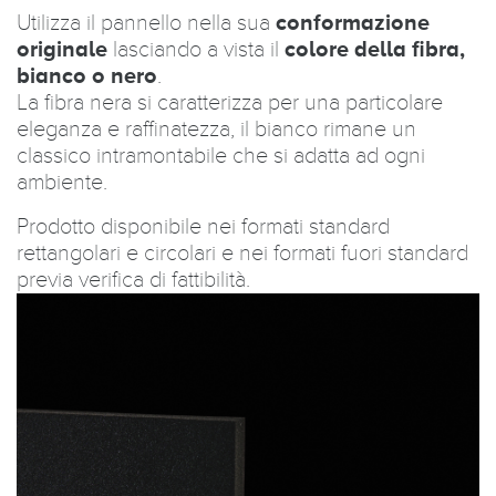
Utilizza il pannello nella sua
conformazione
originale
lasciando a vista il
colore della fibra,
bianco o nero
.
La fibra nera si caratterizza per una particolare
eleganza e raffinatezza, il bianco rimane un
classico intramontabile che si adatta ad ogni
ambiente.
Prodotto disponibile nei formati standard
rettangolari e circolari e nei formati fuori standard
previa verifica di fattibilità.