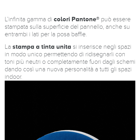
L’infinita gamma di
colori Pantone®
può essere
stampata sulla superficie del pannello, anche su
entrambi i lati per la posa baffle.
La
stampa a tinta unita
si inserisce negli spazi
in modo unico permettendo di ridisegnarli con
toni più neutri o completamente fuori dagli schemi
dando così una nuova personalità a tutti gli spazi
indoor.