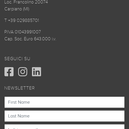
Loc. Francolino 20074
Carpiano (MI)
T +39 029885701
P.IVA 01043991007
Cap. Soc. Euro 643.000 i.v.
SEGUICI SU
NEWSLETTER