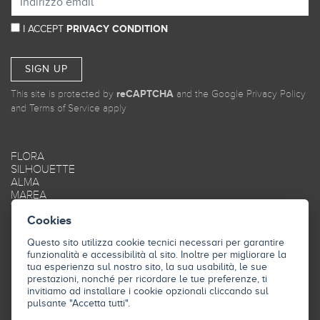
I ACCEPT
PRIVACY CONDITION
SIGN UP
This site is protected by
reCAPTCHA
and the Google
Privacy Policy
and
Terms of Service
apply
FLORA
SILHOUETTE
ALMA
MAREA
TRAME
Cookies
OBLIQUE
SMOOTH
Questo sito utilizza cookie tecnici necessari per garantire
FRAME
funzionalità e accessibilità al sito. Inoltre per migliorare la
STYLE
tua esperienza sul nostro sito, la sua usabilità, le sue
SKY
prestazioni, nonché per ricordare le tue preferenze, ti
INDUSTRY
invitiamo ad installare i cookie opzionali cliccando sul
pulsante "Accetta tutti".