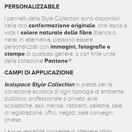
PERSONALIZZABILE
I pannelli della Style Collection sono disponibili
nella loro
conformazione originale
, che lascia a
vista il
colore naturale della fibra
(bianca o
nera). In alternativa, possono essere
personalizzati con
immagini, fotografie o
stampe
di qualsiasi genere, o con tinte unite
della collezione
Pantone
®
.
CAMPI DI APPLICAZIONE
Isolspace Style Collection
si presta per la
correzione acustica di ogni tipologia di ambiente,
pubblico, professionale o privato: aule
scolastiche, asili, mense, ristoranti, palestre, sale
di registrazione, uffici, negozi, sale convegni,
chiese…
La sua versatilità consente di ottenere ottimi