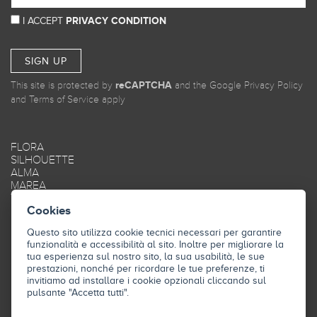
I ACCEPT
PRIVACY CONDITION
SIGN UP
This site is protected by
reCAPTCHA
and the Google
Privacy Policy
and
Terms of Service
apply
FLORA
SILHOUETTE
ALMA
MAREA
TRAME
Cookies
OBLIQUE
SMOOTH
Questo sito utilizza cookie tecnici necessari per garantire
FRAME
funzionalità e accessibilità al sito. Inoltre per migliorare la
STYLE
tua esperienza sul nostro sito, la sua usabilità, le sue
SKY
prestazioni, nonché per ricordare le tue preferenze, ti
INDUSTRY
invitiamo ad installare i cookie opzionali cliccando sul
pulsante "Accetta tutti".
L'AZIENDA