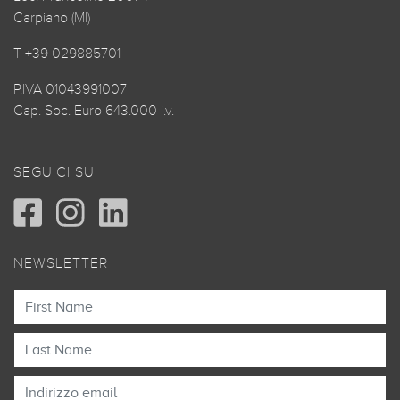
Carpiano (MI)
T +39 029885701
P.IVA 01043991007
Cap. Soc. Euro 643.000 i.v.
SEGUICI SU
NEWSLETTER