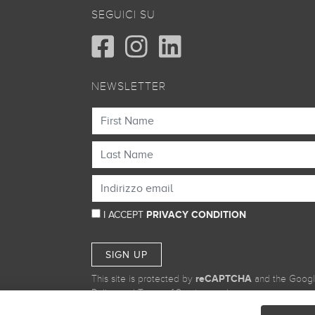
SEGUICI SU
NEWSLETTER
I ACCEPT
PRIVACY CONDITION
SIGN UP
This site is protected by
reCAPTCHA
and the Goog
Policy
and
Terms of Service
apply