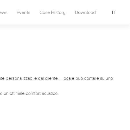
ews
Events
Case History
Download
IT
nte personalizzabile dal cliente, il locale può contare su uno
ad un ottimale comfort acustico.