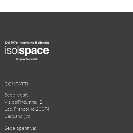
CONTATTI
Sede legale:
Via dell’Industria, 12
Loc. Francolino 20074
Carpiano (MI)
Sede operativa: