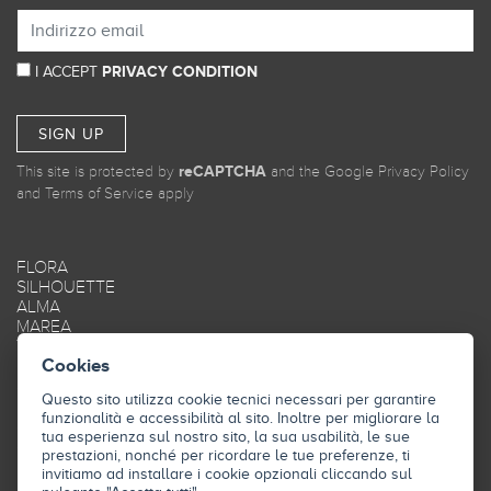
I ACCEPT
PRIVACY CONDITION
SIGN UP
This site is protected by
reCAPTCHA
and the Google
Privacy Policy
and
Terms of Service
apply
FLORA
SILHOUETTE
ALMA
MAREA
TRAME
Cookies
OBLIQUE
SMOOTH
Questo sito utilizza cookie tecnici necessari per garantire
FRAME
funzionalità e accessibilità al sito. Inoltre per migliorare la
STYLE
tua esperienza sul nostro sito, la sua usabilità, le sue
SKY
prestazioni, nonché per ricordare le tue preferenze, ti
INDUSTRY
invitiamo ad installare i cookie opzionali cliccando sul