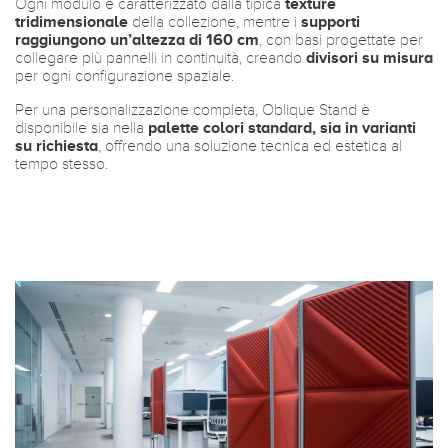
Ogni modulo è caratterizzato dalla tipica
texture
tridimensionale
della collezione, mentre i
supporti
raggiungono un’altezza di 160 cm
, con basi progettate per
collegare più pannelli in continuità, creando
divisori su misura
per ogni configurazione spaziale.
Per una personalizzazione completa, Oblique Stand è
disponibile sia nella
palette colori standard, sia in varianti
su richiesta
, offrendo una soluzione tecnica ed estetica al
tempo stesso.