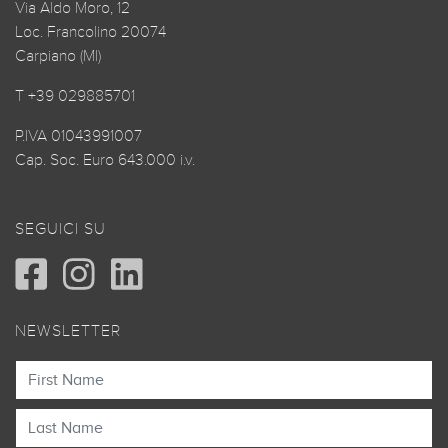
Via Aldo Moro, 12
Loc. Francolino 20074
Carpiano (MI)
T +39 029885701
P.IVA 01043991007
Cap. Soc. Euro 643.000 i.v.
SEGUICI SU
NEWSLETTER