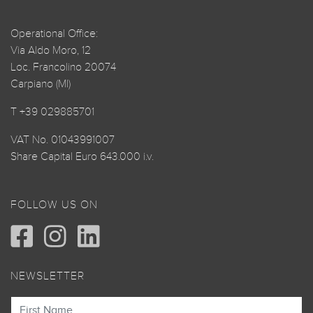
Operational Office:
Via Aldo Moro, 12
Loc. Francolino 20074
Carpiano (MI)
T +39 029885701
VAT No. 01043991007
Share Capital Euro 643.000 i.v.
FOLLOW US ON
NEWSLETTER