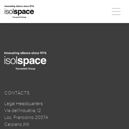
CONTACTS
Legal Headquarters:
Via dell’Industria, 12
Loc. Francolino 20074
Carpiano (MI)