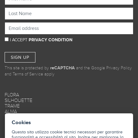
I ACCEPT
PRIVACY CONDITION
SIGN UP
This site is protected by
reCAPTCHA
and the Google
Privacy Policy
and
Terms of Service
apply
FLORA
SILHOUETTE
TRAME
ALMA
MAREA
Cookies
OBLIQUE
SMOOTH
Questo sito utilizza cookie tecnici necessari per garantire
FRAME
funzionalità e accessibilità al sito. Inoltre per migliorare la